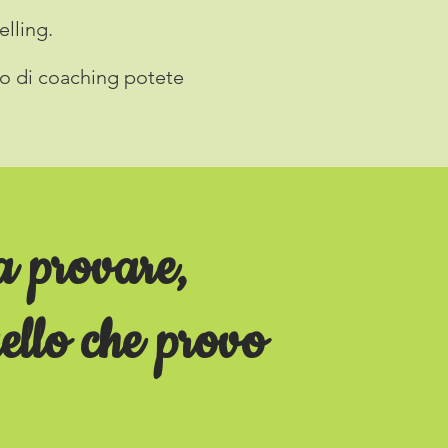
elling.
 o di coaching potete
a provare,
ello che provo