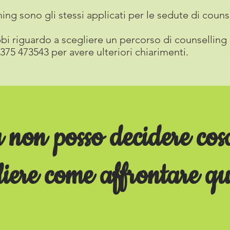
ing sono gli stessi applicati per le sedute di couns
bi riguardo a scegliere un percorso di counselling
75 473543 per avere ulteriori chiarimenti.
a non posso decidere cos
liere come affrontare qu