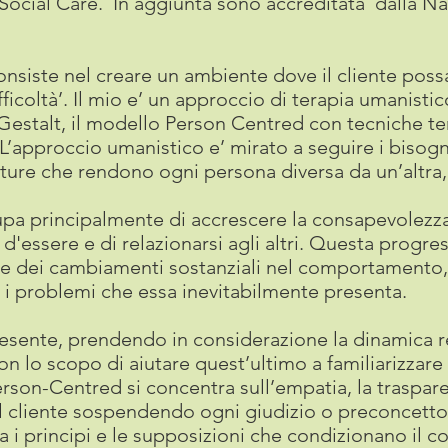
 Social Care. In aggiunta sono accreditata dalla N
consiste nel creare un ambiente dove il cliente possa
ficoltà’. Il mio e’ un approccio di terapia umanistic
Gestalt, il modello Person Centred con tecniche t
approccio umanistico e’ mirato a seguire i bisogni 
ure che rendono ogni persona diversa da un’altra,
upa principalmente di accrescere la consapevolezza 
d'essere e di relazionarsi agli altri. Questa progre
e dei cambiamenti sostanziali nel comportamento,
e i problemi che essa inevitabilmente presenta.
presente, prendendo in considerazione la dinamica r
con lo scopo di aiutare quest’ultimo a familiarizzare
 Person-Centred si concentra sull’empatia, la traspa
il cliente sospendendo ogni giudizio o preconcetto.
 i principi e le supposizioni che condizionano il