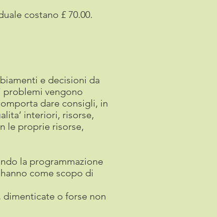
iduale costano £ 70.00.
mbiamenti e decisioni da
e i problemi vengono
comporta dare consigli, in
ita’ interiori, risorse,
n le proprie risorse,
izzando la programmazione
he hanno come scopo di
e, dimenticate o forse non