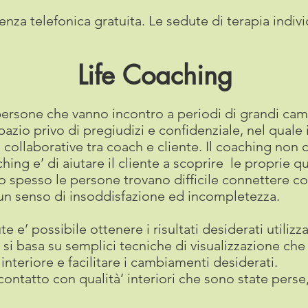
enza telefonica gratuita. Le sedute di terapia indiv
Life Coaching
 persone che vanno incontro a periodi di grandi ca
azio privo di pregiudizi e confidenziale, nel qual
e collaborative tra coach e cliente. Il coaching non 
ng e’ di aiutare il cliente a scoprire le proprie qual
to spesso le persone trovano difficile connettere co
un senso di insoddisfazione ed incompletezza.
 e’ possibile ottenere i risultati desiderati util
e si basa su semplici tecniche di visualizzazione c
 interiore e facilitare i cambiamenti desiderati.
l contatto con qualità’ interiori che sono state pers