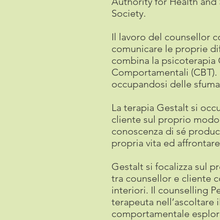
Authority for Health and
Society.
Il lavoro del counsellor 
comunicare le proprie dif
combina la psicoterapia 
Comportamentali (CBT). L’
occupandosi delle sfumat
La terapia Gestalt si occ
cliente sul proprio modo 
conoscenza di sé produc
propria vita ed affrontar
Gestalt si focalizza sul 
tra counsellor e cliente 
interiori. Il counselling
terapeuta nell’ascoltare 
comportamentale esplora